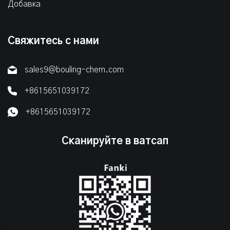
Добавка
Свяжитесь с нами
sales9@bouling-chem.com
+8615651039172
+8615651039172
Сканируйте в ватсап